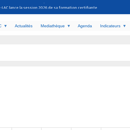
LAC lance la session 2026 de sa formation certifiante
 exécutif
d sur la corruption dans l’action humanitaire
candidats sélectionnés pour la phase finale
C
Actualités
Mediathèque
Agenda
Indicateurs
C célèbre ses nouveaux experts
 le REN-LAC
s judiciaires suivis par le REN-LAC