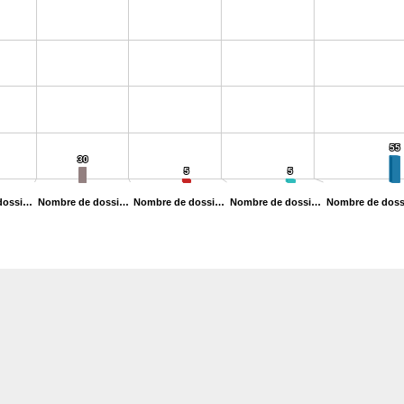
ies.
 Data ranges from 4 to 350.
55
55
30
30
5
5
5
5
dossi…
Nombre de dossi…
Nombre de dossi…
Nombre de dossi…
Nombre de dos