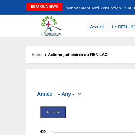
Management anti-corruption : le REN-
BREAKING NEWS
Message de nouvel an du Secrétaire
JNRC 2025 : le REN-LAC jette un regar
3ème édition du concours slam : dix 
Accueil
Le REN-LA
Lutte contre la corruption : le CFRA
Home
/
Actions judiciaires du REN-LAC
Breadcrumb
Année
Etat des Dossiers judiciaires suivis par
Etat des Dossier
Bar chart with 7 data series.
400