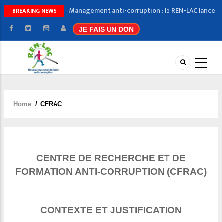
Management anti-corruption : le REN-LAC lance
BREAKING NEWS
la session 2026 de sa formation certifiante
JE FAIS UN DON
Message de nouvel an du Secrétaire exécutif
JNRC 2025 : le REN-LAC jette un regard sur la
corruption dans l’action humanitaire
3ème édition du concours slam : dix candidats
sélectionnés pour la phase finale
Lutte contre la corruption : le CFRAC célèbre ses
nouveaux experts
Home
/
CFRAC
Breadcrumb
CENTRE DE RECHERCHE ET DE
FORMATION ANTI-CORRUPTION (CFRAC)
CONTEXTE ET JUSTIFICATION