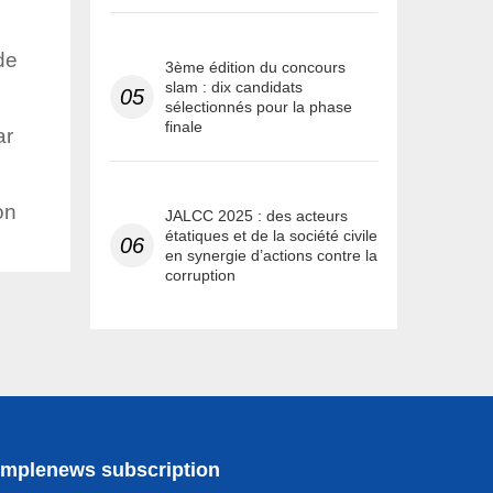
de
3ème édition du concours
slam : dix candidats
05
sélectionnés pour la phase
finale
ar
on
JALCC 2025 : des acteurs
étatiques et de la société civile
06
en synergie d’actions contre la
corruption
implenews subscription