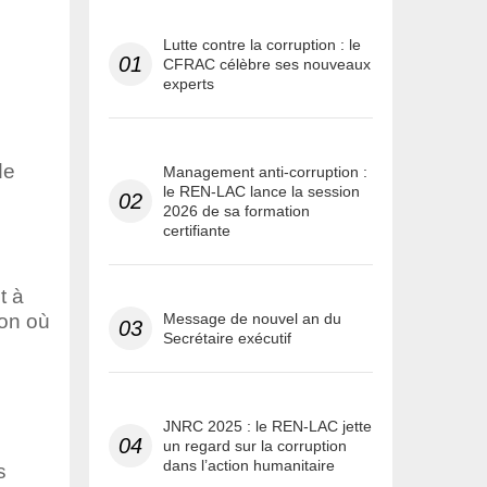
Lutte contre la corruption : le
01
CFRAC célèbre ses nouveaux
experts
de
Management anti-corruption :
le REN-LAC lance la session
02
2026 de sa formation
certifiante
t à
ion où
Message de nouvel an du
03
Secrétaire exécutif
JNRC 2025 : le REN-LAC jette
04
un regard sur la corruption
dans l’action humanitaire
s