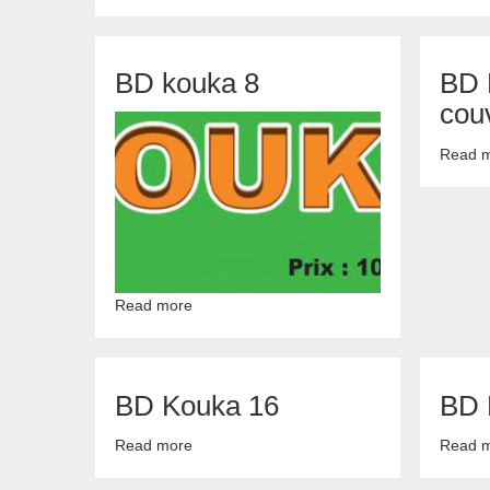
BD
kouka
7
BD kouka 8
BD 
cou
Read 
Read more
about
BD
kouka
8
BD Kouka 16
BD 
Read more
about
Read 
BD