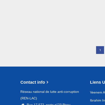
Kouka
16
Cur
1
Pagination
pag
Contact info
Liens U
Réseau national de lutte anti-corruption
Veenem An
(REN-LAC)
Ibrahim In
Rue 17.572, porte n°23 Pissy,