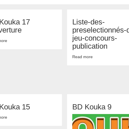
Kouka 17
Liste-des-
verture
preselectionnés-
jeu-concours-
more
about
publication
BD
Kouka
Read more
about
17
Liste-
couverture
des-
preselectionnés-
du-
jeu-
concours-
publication
Kouka 15
BD Kouka 9
more
about
BD