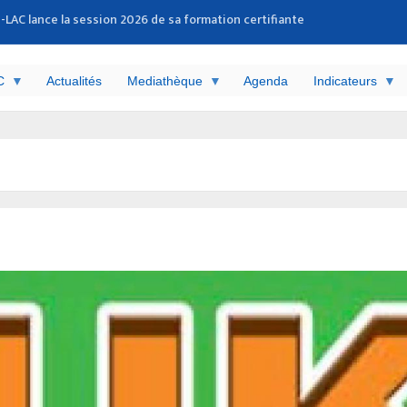
LAC lance la session 2026 de sa formation certifiante
 exécutif
d sur la corruption dans l’action humanitaire
candidats sélectionnés pour la phase finale
C
Actualités
Mediathèque
Agenda
Indicateurs
C célèbre ses nouveaux experts