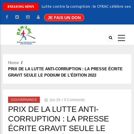
Lutte contre la corruption : le CFRAC célèbre ses
BREAKING NEWS
nouveaux experts
JE FAIS UN DON
Management anti-corruption : le REN-LAC lance
la session 2026 de sa formation certifiante
Message de nouvel an du Secrétaire exécutif
JNRC 2025 : le REN-LAC jette un regard sur la
corruption dans l’action humanitaire
3ème édition du concours slam : dix candidats
sélectionnés pour la phase finale
Home
/
Breadcrumb
PRIX DE LA LUTTE ANTI-CORRUPTION : LA PRESSE ÉCRITE
GRAVIT SEULE LE PODIUM DE L’ÉDITION 2022
/
GOUVERNANCE
Jun 29
0 Comments
PRIX DE LA LUTTE ANTI-
CORRUPTION : LA PRESSE
ÉCRITE GRAVIT SEULE LE