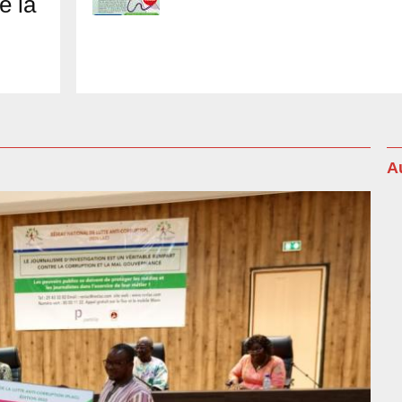
e la
A