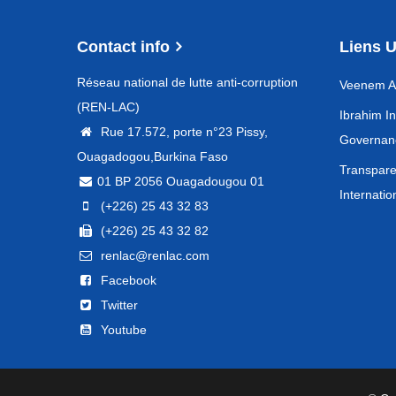
Contact info
Liens U
Réseau national de lutte anti-corruption
Veenem An
(REN-LAC)
Ibrahim In
Rue 17.572, porte n°23 Pissy,
Governan
Ouagadogou,Burkina Faso
Transpar
01 BP 2056 Ouagadougou 01
Internatio
(+226) 25 43 32 83
(+226) 25 43 32 82
renlac@renlac.com
Facebook
Twitter
Youtube