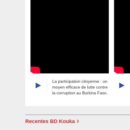
rruption : le
La participation citoyenne : un
e les trois
moyen efficace de lutte contre
lit
la corruption au Burkina Faso.
Recentes BD Kouka