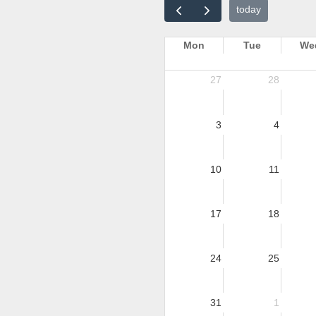
today
Mon
Tue
We
27
28
3
4
10
11
17
18
24
25
Kouka_4.pdf
31
1