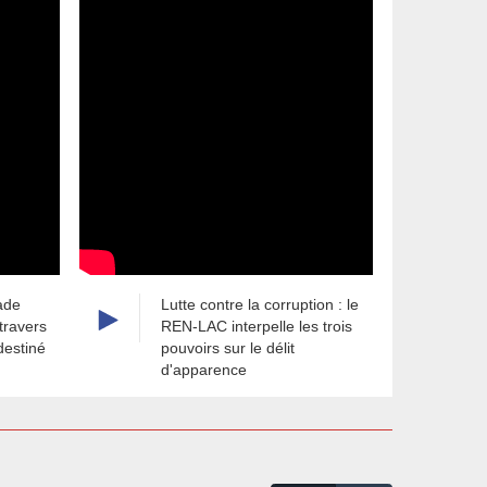
ade
Lutte contre la corruption : le
L
 travers
REN-LAC interpelle les trois
m
destiné
pouvoirs sur le délit
l
d'apparence