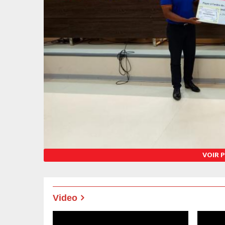
PHOT2
VOIR 
Video