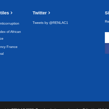
tiles
Twitter
S
Re
Tweets by @RENLAC1
ticorruption
dex of African
ce
ency France
nal