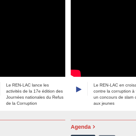
Le REN-LAC lance les
Le REN-LAC en crois
activités de la 17e édition des
contre la corruption à
Journées nationales du Refus
un concours de slam 
de la Corruption
aux jeunes
Agenda